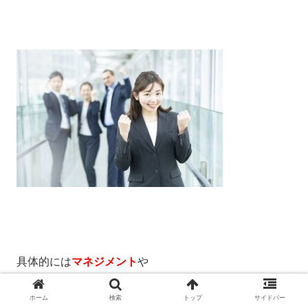
具体的には
マネジメント
や
ホーム
検索
トップ
サイドバー
チームビルディング
です。