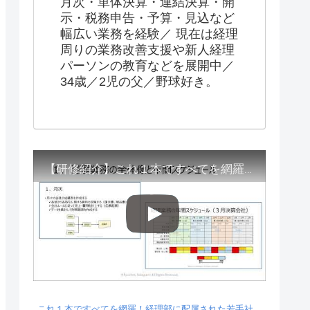
月次・単体決算・連結決算・開
示・税務申告・予算・見込など
幅広い業務を経験／ 現在は経理
周りの業務改善支援や新人経理
パーソンの教育などを展開中／
34歳／2児の父／野球好き。
【研修紹介】これ１本ですべてを網羅！経理部に配属された若手社員が身につけるべき基礎知識
これ１本ですべてを網羅！経理部に配属された若手社