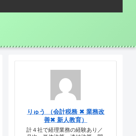
りゅう （会計税務 ✖ 業務改
善✖ 新人教育）
計４社で経理業務の経験あり／